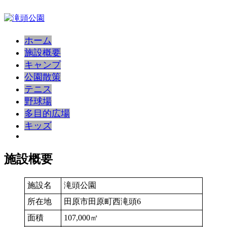
コ
ン
テ
ホーム
ン
ツ
施設概要
へ
キャンプ
ス
公園散策
キ
テニス
ッ
野球場
プ
多目的広場
キッズ
More
施設概要
施設名
滝頭公園
所在地
田原市田原町西滝頭6
面積
107,000㎡